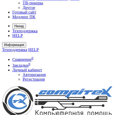
ТВ-тюнеры
Другое
Готовый сайт
Моддинг ПК
Назад
Техподдержка
HELP
Информация
Техподдержка
HELP
0
Сравнение
0
Закладки
Личный кабинет
Авторизация
Регистрация