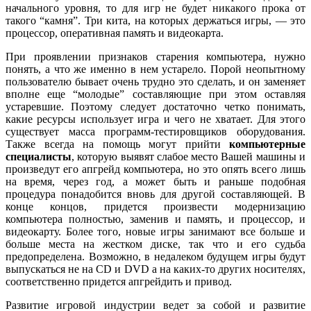
начального уровня, то для игр не будет никакого прока от
такого “камня”. Три кита, на которых держаться игры, — это
процессор, оперативная память и видеокарта.
При проявлении признаков старения компьютера, нужно
понять, а что же именно в нем устарело. Порой неопытному
пользователю бывает очень трудно это сделать, и он заменяет
вполне еще “молодые” составляющие при этом оставляя
устаревшие. Поэтому следует достаточно четко понимать,
какие ресурсы использует игра и чего не хватает. Для этого
существует масса программ-тестировщиков оборудования.
Также всегда на помощь могут прийти
компьютерные
специалисты
, которую выявят слабое место Вашей машины и
произведут его апгрейд компьютера, но это опять всего лишь
на время, через год, а может быть и раньше подобная
процедура понадобится вновь для другой составляющей. В
конце концов, придется произвести модернизацию
компьютера полностью, заменив и память, и процессор, и
видеокарту. Более того, новые игры занимают все больше и
больше места на жестком диске, так что и его судьба
предопределена. Возможно, в недалеком будущем игры будут
выпускаться не на CD и DVD а на каких-то других носителях,
соответственно придется апгрейдить и привод.
Развитие игровой индустрии ведет за собой и развитие