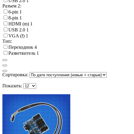
USB 2.0
1
Разъем 2:
6-pin
1
8-pin
1
HDMI (m)
1
USB 2.0
1
VGA (f)
1
Тип:
Переходник
4
Разветвитель
1
Сортировка:
Показать: