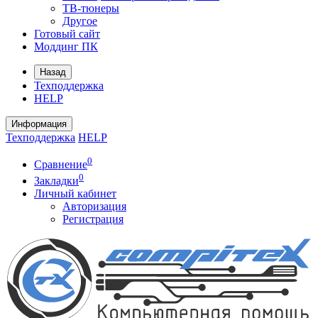
ТВ-тюнеры
Другое
Готовый сайт
Моддинг ПК
Назад
Техподдержка
HELP
Информация
Техподдержка
HELP
0
Сравнение
0
Закладки
Личный кабинет
Авторизация
Регистрация