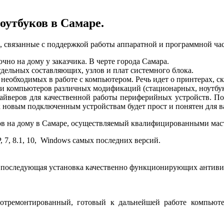
оутбуков в Самаре.
 связанные с поддержкой работы аппаратной и программной ча
чно на дому у заказчика. В черте города Самара.
дельных составляющих, узлов и плат системного блока.
еобходимых в работе с компьютером. Речь идет о принтерах, ск
и компьютеров различных модификаций (стационарных, ноутбук
йверов для качественной работы периферийных устройств. Пос
 новым подключенным устройствам будет прост и понятен для в
ров на дому в Самаре, осуществляемый квалифицированными мас
 7, 8.1, 10, Windows самых последних версий.
и последующая установка качественно функционирующих антиви
 отремонтированный, готовый к дальнейшей работе компьют