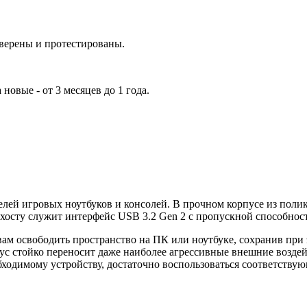
верены и протестированы.
 новые - от 3 месяцев до 1 года.
ей игровых ноутбуков и консолей. В прочном корпусе из полик
осту служит интерфейс USB 3.2 Gen 2 с пропускной способност
 освободить пространство на ПК или ноутбуке, сохранив при э
ус стойко переносит даже наиболее агрессивные внешние возде
одимому устройству, достаточно воспользоваться соответствую